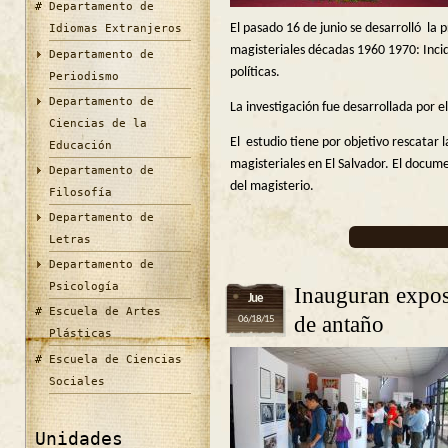
Departamento de
El pasado 16 de junio se desarrolló l
Idiomas Extranjeros
magisteriales décadas 1960 1970: Inci
Departamento de
políticas.
Periodismo
Departamento de
La investigación fue desarrollada por el
Ciencias de la
El estudio tiene por objetivo rescatar
Educación
magisteriales en El Salvador. El docum
Departamento de
del magisterio.
Filosofía
Departamento de
Letras
Departamento de
Psicología
Inauguran expos
Jue
Escuela de Artes
de antaño
06/18/15
Plásticas
Escuela de Ciencias
Sociales
Unidades