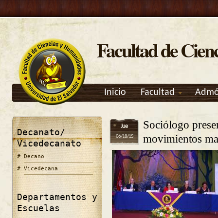
Facultad de Cien
Inicio
Facultad
Admó
Sociólogo presen
Jue
Decanato/
movimientos mag
06/18/15
Vicedecanato
Decano
Vicedecana
Departamentos y
Escuelas