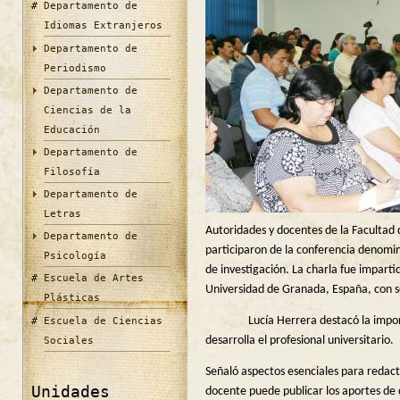
Departamento de
Idiomas Extranjeros
Departamento de
Periodismo
Departamento de
Ciencias de la
Educación
Departamento de
Filosofía
Departamento de
Letras
Autoridades y docentes de la Facultad 
Departamento de
participaron de la conferencia denomi
Psicología
de investigación. La charla fue imparti
Escuela de Artes
Universidad de Granada, España, con s
Plásticas
Escuela de Ciencias
Lucía Herrera destacó la importanc
Sociales
desarrolla el profesional universitario.
Señaló aspectos esenciales para redacta
Unidades
docente puede publicar los aportes de 