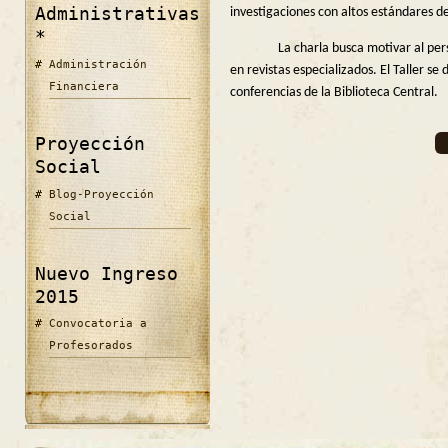
Administrativas
investigaciones con altos estándares de
*
La charla busca motivar al personal
Administración
en revistas especializados. El Taller se 
Financiera
conferencias de la Biblioteca Central.
Proyección
Social
Blog-Proyección
Social
Nuevo Ingreso
2015
Convocatoria a
Profesorados