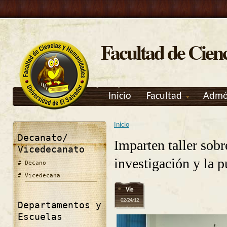
Facultad de Cien
Inicio
Facultad
Admó
Inicio
Se encuentra usted aquí
Decanato/
Imparten taller sobr
Vicedecanato
investigación y la p
Decano
Vicedecana
Vie
02/24/12
Departamentos y
Escuelas