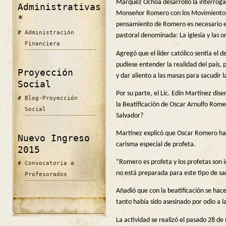
Márquez Ochoa desarrolló la interrogan
Administrativas
Monseñor Romero con los Movimientos 
*
pensamiento de Romero es necesario es
Administración
pastoral denominada: La iglesia y las o
Financiera
Agregó que el líder católico sentía el d
pudiese entender la realidad del país, 
Proyección
y dar aliento a las masas para sacudir 
Social
Por su parte, el Lic. Edín Martínez dise
Blog-Proyección
la Beatificación de Oscar Arnulfo Romero
Social
Salvador?
Martínez explicó que Oscar Romero hab
Nuevo Ingreso
carisma especial de profeta.
2015
“Romero es profeta y los profetas son i
Convocatoria a
no está preparada para este tipo de sa
Profesorados
Añadió que con la beatificación se hace j
tanto había sido asesinado por odio a la
La actividad se realizó el pasado 28 de