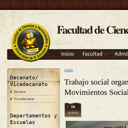
Facultad de Cien
Inicio
Facultad
Admó
Inicio
Se encuentra usted aquí
Decanato/
Trabajo social orga
Vicedecanato
Movimientos Socia
Decano
Vicedecana
Vie
05/29/15
Departamentos y
Escuelas